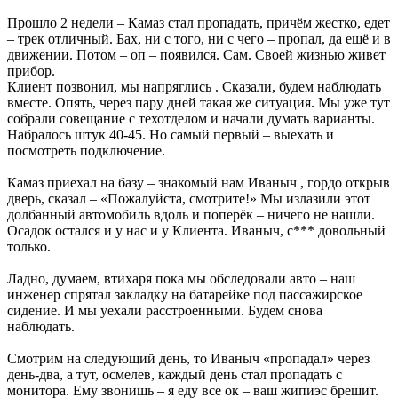
Прошло 2 недели – Камаз стал пропадать, причём жестко, едет
– трек отличный. Бах, ни с того, ни с чего – пропал, да ещё и в
движении. Потом – оп – появился. Сам. Своей жизнью живет
прибор.
Клиент позвонил, мы напряглись . Сказали, будем наблюдать
вместе. Опять, через пару дней такая же ситуация. Мы уже тут
собрали совещание с техотделом и начали думать варианты.
Набралось штук 40-45. Но самый первый – выехать и
посмотреть подключение.
Камаз приехал на базу – знакомый нам Иваныч , гордо открыв
дверь, сказал – «Пожалуйста, смотрите!» Мы излазили этот
долбанный автомобиль вдоль и поперёк – ничего не нашли.
Осадок остался и у нас и у Клиента. Иваныч, с*** довольный
только.
Ладно, думаем, втихаря пока мы обследовали авто – наш
инженер спрятал закладку на батарейке под пассажирское
сидение. И мы уехали расстроенными. Будем снова
наблюдать.
Смотрим на следующий день, то Иваныч «пропадал» через
день-два, а тут, осмелев, каждый день стал пропадать с
монитора. Ему звонишь – я еду все ок – ваш жипиэс брешит.