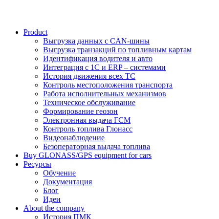
Product
Выгрузка данных с CAN-шины
Выгрузка транзакций по топливным картам
Идентификация водителя и авто
Интеграция с 1С и ERP – системами
История движения всех ТС
Контроль местоположения транспорта
Работа исполнительных механизмов
Техническое обслуживание
Формирование геозон
Электронная выдача ГСМ
Контроль топлива Глонасс
Видеонаблюдение
Безоператорная выдача топлива
Buy GLONASS/GPS equipment for cars
Ресурсы
Обучение
Документация
Блог
Идеи
About the company
История ПМК