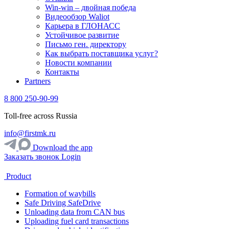
Win-win – двойная победа
Видеообзор Waliot
Карьера в ГЛОНАСС
Устойчивое развитие
Письмо ген. директору
Как выбрать поставщика услуг?
Новости компании
Контакты
Partners
8 800 250-90-99
Toll-free across Russia
info@firstmk.ru
Download the app
Заказать звонок
Login
Product
Formation of waybills
Safe Driving SafeDrive
Unloading data from CAN bus
Uploading fuel card transactions