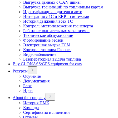
Выгрузка данных с CAN-шины
Выгрузка транзакций по топливным картам
Идентификация водителя и авто
Интеграция с 1С и ERP – системами
История движения всех ТС
Контроль местоположения транспорта
Работа исполнительных механизмов
Техническое обслуживание
Формирование геозон
Электронная выдача ГСМ
Контроль топлива Глонасс
Видеонаблюдение
Безоператорная выдача топлива
Buy GLONASS/GPS equipment for cars
Ресурсы
Обучение
Документация
Блог
Идеи
About the company
История ПМК
Команда
Сертификаты и лицензии
Отзывы