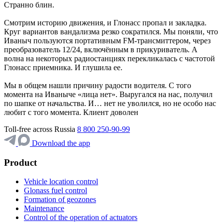
Странно блин.
Смотрим историю движения, и Глонасс пропал и закладка.
Круг вариантов вандализма резко сократился. Мы поняли, что
Иваныч пользуются портативным FM-трансмиттером, через
преобразователь 12/24, включённым в прикуриватель. А
волна на некоторых радиостанциях перекликалась с частотой
Глонасс приемника. И глушила ее.
Мы в общем нашли причину радости водителя. С того
момента на Иваныче «лица нет». Выругался на нас, получил
по шапке от начальства. И… нет не уволился, но не особо нас
любит с того момента. Клиент доволен
Toll-free across Russia
8 800 250-90-99
Download the app
Product
Vehicle location control
Glonass fuel control
Formation of geozones
Maintenance
Control of the operation of actuators