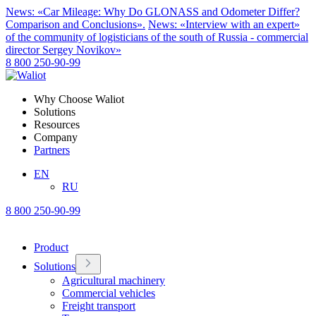
News: «Car Mileage: Why Do GLONASS and Odometer Differ?
Comparison and Conclusions».
News: «Interview with an expert»
of the community of logisticians of the south of Russia - commercial
director Sergey Novikov»
8 800 250-90-99
Why Choose Waliot
Solutions
Resources
Company
Partners
EN
RU
8 800 250-90-99
Product
Solutions
Agricultural machinery
Commercial vehicles
Freight transport