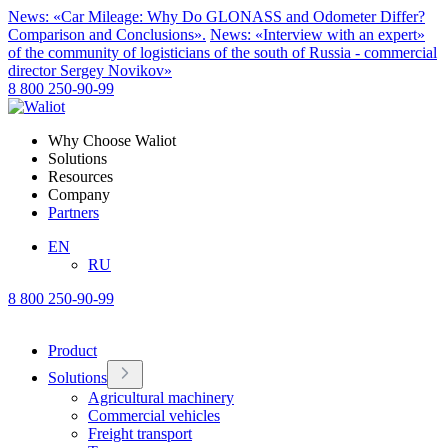
News: «Car Mileage: Why Do GLONASS and Odometer Differ?
Comparison and Conclusions».
News: «Interview with an expert»
of the community of logisticians of the south of Russia - commercial
director Sergey Novikov»
8 800 250-90-99
Why Choose Waliot
Solutions
Resources
Company
Partners
EN
RU
8 800 250-90-99
Product
Solutions
Agricultural machinery
Commercial vehicles
Freight transport