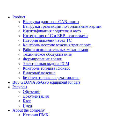
Product
Выгрузка данных с CAN-шины
Выгрузка транзакций по топливным картам
Идентификация водителя и авто
Интеграция с 1С и ERP – системами
История движения всех ТС
Контроль местоположения транспорта
Работа исполнительных механизмов
Техническое обслуживание
Формирование геозон
Электронная выдача ГСМ
Контроль топлива Глонасс
Видеонаблюдение
Безоператорная выдача топлива
Buy GLONASS/GPS equipment for cars
Ресурсы
Обучение
Документация
Блог
Идеи
About the company
История ПМК