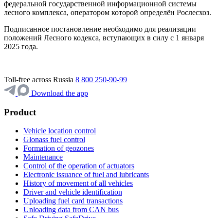
федеральной государственной информационной системы
лесного комплекса, оператором которой определён Рослесхоз.
Подписанное постановление необходимо для реализации
положений Лесного кодекса, вступающих в силу с 1 января
2025 года.
Toll-free across Russia
8 800 250-90-99
Download the app
Product
Vehicle location control
Glonass fuel control
Formation of geozones
Maintenance
Control of the operation of actuators
Electronic issuance of fuel and lubricants
History of movement of all vehicles
Driver and vehicle identification
Uploading fuel card transactions
Unloading data from CAN bus