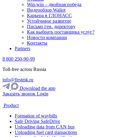
Win-win – двойная победа
Видеообзор Waliot
Карьера в ГЛОНАСС
Устойчивое развитие
Письмо ген. директору
Как выбрать поставщика услуг?
Новости компании
Контакты
Partners
8 800 250-90-99
Toll-free across Russia
info@firstmk.ru
Download the app
Заказать звонок
Login
Product
Formation of waybills
Safe Driving SafeDrive
Unloading data from CAN bus
Uploading fuel card transactions