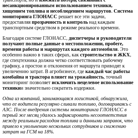
несанкционированным использованием техники,
хищением топлива и несоблюдением маршрутов
.
Система
мониторинга ГЛОНАСС
решает все эти задачи,
предоставляя
прозрачность и контроль
над каждым
транспортным средством в режиме реального времени.
Благодаря системе ГЛОНАСС,
диспетчеры и руководители
получают полные данные о местоположении, пробеге,
времени работы и маршрутах каждого автомобиля
. Это
особенно важно в таких сферах, как
строительство и ЖКХ
,
где спецтехника должна четко соответствовать рабочему
графику, а простои и отклонения от маршрута приводят к
увеличению затрат. В агробизнесе, где
каждый час работы
комбайна и трактора влияет на урожайность
, точный
мониторинг позволяет
исключить нецелевое использование
техники
и значительно сократить издержки.
Одна из компаний, занимающаяся логистикой, обнаружила,
что ее водители регулярно сливали топливо, договариваясь с
АЗС. После внедрения системы мониторинга ГЛОНАСС в
первый же месяц удалось зафиксировать несоответствия
между реальным расходом топлива и данными заправок, что
привело к увольнению нескольких сотрудников и снижению
затрат на ГСМ на 18%.