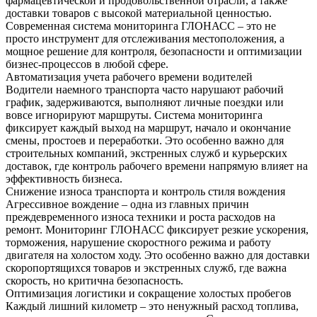
фармацевтической и продовольственной отрасли, а также
доставки товаров с высокой материальной ценностью.
Современная система мониторинга ГЛОНАСС – это не
просто инструмент для отслеживания местоположения, а
мощное решение для контроля, безопасности и оптимизации
бизнес-процессов в любой сфере.
Автоматизация учета рабочего времени водителей
Водители наемного транспорта часто нарушают рабочий
график, задерживаются, выполняют личные поездки или
вовсе игнорируют маршруты. Система мониторинга
фиксирует каждый выход на маршрут, начало и окончание
смены, простоев и переработки. Это особенно важно для
строительных компаний, экстренных служб и курьерских
доставок, где контроль рабочего времени напрямую влияет на
эффективность бизнеса.
Снижение износа транспорта и контроль стиля вождения
Агрессивное вождение – одна из главных причин
преждевременного износа техники и роста расходов на
ремонт. Мониторинг ГЛОНАСС фиксирует резкие ускорения,
торможения, нарушение скоростного режима и работу
двигателя на холостом ходу. Это особенно важно для доставки
скоропортящихся товаров и экстренных служб, где важна
скорость, но критична безопасность.
Оптимизация логистики и сокращение холостых пробегов
Каждый лишний километр – это ненужный расход топлива,