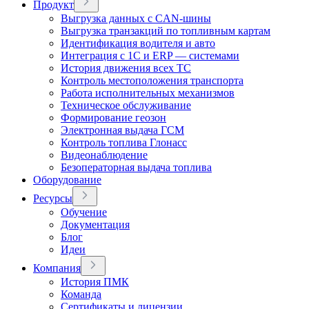
Продукт
Выгрузка данных с CAN-шины
Выгрузка транзакций по топливным картам
Идентификация водителя и авто
Интеграция с 1С и ERP — системами
История движения всех ТС
Контроль местоположения транспорта
Работа исполнительных механизмов
Техническое обслуживание
Формирование геозон
Электронная выдача ГСМ
Контроль топлива Глонасс
Видеонаблюдение
Безоператорная выдача топлива
Оборудование
Ресурсы
Обучение
Документация
Блог
Идеи
Компания
История ПМК
Команда
Сертификаты и лицензии