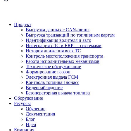
Продукт
Выгрузка данных с CAN-шины
Выгрузка транзакций по топливным картам
Идентификация водителя и авто
Интеграция с 1С и ERP — системами
История движения всех ТС
Контроль местоположения транспорта
Работа исполнительных механизмов
Техническое обслуживание
Формирование геозон
Электронная выдача ГСМ
Контроль топлива Глонасс
Видеонаблюдение
Безоператорная выдача топлива
Оборудование
Ресурсы
Обучение
Документация
Блог
Идеи
Компания