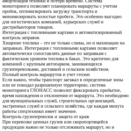
амортизация техники и потери времени. Система
мониторинга позволяет планировать маршруты с учетом
пробок, оптимизировать загрузку транспорта и
минимизировать холостые пробеги. Это особенно выгодно
для логистических компаний, курьерских служб и
дистрибьюторов товаров.
Интеграция с топливными картами и автоматизированный
контроль заправок
Хищение топлива – это не только сливы, но и махинации на
заправках. Интеграция с топливными картами позволяет
автоматически сопоставлять данные по заправкам с
фактическим уровнем топлива в баках. Это критично для
компаний с крупным автопарком, занимающихся
грузоперевозками, доставкой и сельским хозяйством.
Полный контроль маршрутов и учет геозон
Если важно, чтобы транспорт заезжал в определенные зоны
или не покидал разрешенную территорию, система
мониторинга ГЛОНАСС позволит фиксировать прибытие,
время нахождения и отклонения от маршрута. Это необходимо
для муниципальных служб, строительных организаций,
экстренных служб и сельского хозяйства, где каждая минута
работы спецтехники имеет значение.
Контроль грузоперевозок и защита от краж
При перевозке ценных грузов или скоропортящейся
продукции важно не только отслеживать маршрут, но и