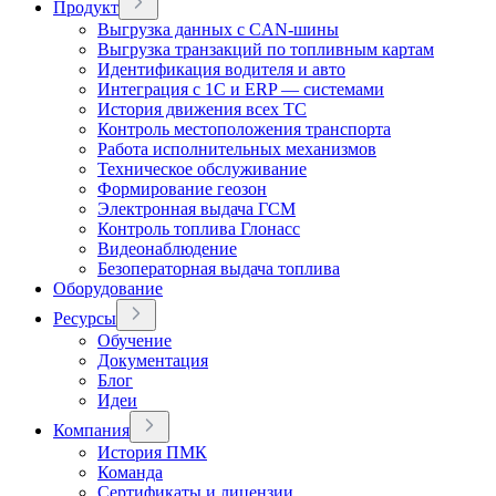
Продукт
Выгрузка данных с CAN-шины
Выгрузка транзакций по топливным картам
Идентификация водителя и авто
Интеграция с 1С и ERP — системами
История движения всех ТС
Контроль местоположения транспорта
Работа исполнительных механизмов
Техническое обслуживание
Формирование геозон
Электронная выдача ГСМ
Контроль топлива Глонасс
Видеонаблюдение
Безоператорная выдача топлива
Оборудование
Ресурсы
Обучение
Документация
Блог
Идеи
Компания
История ПМК
Команда
Сертификаты и лицензии