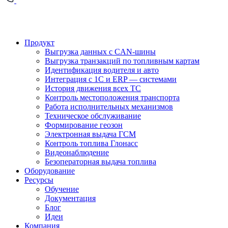
Продукт
Выгрузка данных с CAN-шины
Выгрузка транзакций по топливным картам
Идентификация водителя и авто
Интеграция с 1С и ERP — системами
История движения всех ТС
Контроль местоположения транспорта
Работа исполнительных механизмов
Техническое обслуживание
Формирование геозон
Электронная выдача ГСМ
Контроль топлива Глонасс
Видеонаблюдение
Безоператорная выдача топлива
Оборудование
Ресурсы
Обучение
Документация
Блог
Идеи
Компания