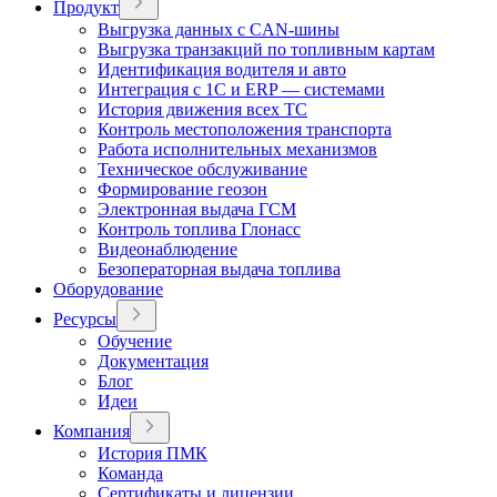
Продукт
Выгрузка данных с CAN-шины
Выгрузка транзакций по топливным картам
Идентификация водителя и авто
Интеграция с 1С и ERP — системами
История движения всех ТС
Контроль местоположения транспорта
Работа исполнительных механизмов
Техническое обслуживание
Формирование геозон
Электронная выдача ГСМ
Контроль топлива Глонасс
Видеонаблюдение
Безоператорная выдача топлива
Оборудование
Ресурсы
Обучение
Документация
Блог
Идеи
Компания
История ПМК
Команда
Сертификаты и лицензии