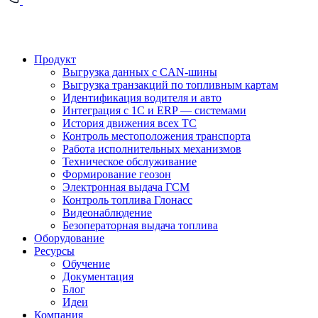
Продукт
Выгрузка данных с CAN-шины
Выгрузка транзакций по топливным картам
Идентификация водителя и авто
Интеграция с 1С и ERP — системами
История движения всех ТС
Контроль местоположения транспорта
Работа исполнительных механизмов
Техническое обслуживание
Формирование геозон
Электронная выдача ГСМ
Контроль топлива Глонасс
Видеонаблюдение
Безоператорная выдача топлива
Оборудование
Ресурсы
Обучение
Документация
Блог
Идеи
Компания