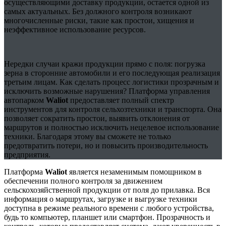
осуществляющими доставку продукции, остается одной из
самых актуальных. Без должного контроля возникают
многочисленные риски, такие как простои, хищения и
неэффективное использование ресурсов.
Нередки случаи кражи продукции прямо с поля: погрузка
зерна в сторонние автомобили и его последующая реализация
третьим лицам. Как сделать процесс логистики прозрачным и
исключить возможные нарушения? Платформа управления
автопарком
Waliot
предоставляет полный спектр
инструментов для контроля сельхозтехники и транспорта. Она
позволяет сократить простои, выявить отклонения от
маршрутов и полностью исключить нецелевое использование
техники. Благодаря этому вы сможете не только
предотвратить потери, но и повысить производительность
предприятия.
Платформа
Waliot
является незаменимым помощником в
обеспечении полного контроля за движением
сельскохозяйственной продукции от поля до прилавка. Вся
информация о маршрутах, загрузке и выгрузке техники
доступна в режиме реального времени с любого устройства,
будь то компьютер, планшет или смартфон. Прозрачность и