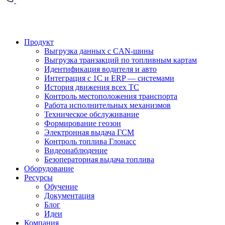
Продукт
Выгрузка данных с CAN-шины
Выгрузка транзакций по топливным картам
Идентификация водителя и авто
Интеграция с 1С и ERP — системами
История движения всех ТС
Контроль местоположения транспорта
Работа исполнительных механизмов
Техническое обслуживание
Формирование геозон
Электронная выдача ГСМ
Контроль топлива Глонасс
Видеонаблюдение
Безоператорная выдача топлива
Оборудование
Ресурсы
Обучение
Документация
Блог
Идеи
Компания