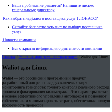
Ваша проблема не решается? Напишите письмо
генеральному директору
Как выбрать надёжного поставщика услуг ГЛОНАСС?
Скачайте бесплатно чек-лист по выбору поставщика
услуг
Новости компании
Вся открытая информация о деятельности компании
Главная
/
Решения мониторинга транспорта
/ Waliot для Linux
Waliot для Linux
Waliot
— это российский программный продукт,
разработанный для решения двух ключевых задач
мониторинга транспорта: точного контроля реального расхода
топлива и фиксирования километража. Эти параметры лежат
в основе эффективного управления автопарком и позволяют
собственникам минимизировать затраты, обеспечивая полную
прозрачность процессов.