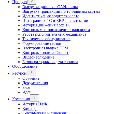
Продукт
Выгрузка данных с CAN-шины
Выгрузка транзакций по топливным картам
Идентификация водителя и авто
Интеграция с 1С и ERP — системами
История движения всех ТС
Контроль местоположения транспорта
Работа исполнительных механизмов
Техническое обслуживание
Формирование геозон
Электронная выдача ГСМ
Контроль топлива Глонасс
Видеонаблюдение
Безоператорная выдача топлива
Оборудование
Ресурсы
Обучение
Документация
Блог
Идеи
Компания
История ПМК
Команда
Сертификаты и лицензии