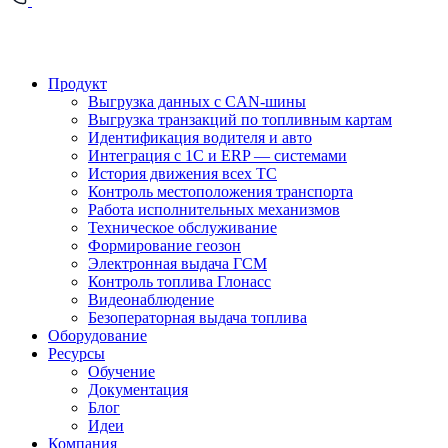
Продукт
Выгрузка данных с CAN-шины
Выгрузка транзакций по топливным картам
Идентификация водителя и авто
Интеграция с 1С и ERP — системами
История движения всех ТС
Контроль местоположения транспорта
Работа исполнительных механизмов
Техническое обслуживание
Формирование геозон
Электронная выдача ГСМ
Контроль топлива Глонасс
Видеонаблюдение
Безоператорная выдача топлива
Оборудование
Ресурсы
Обучение
Документация
Блог
Идеи
Компания