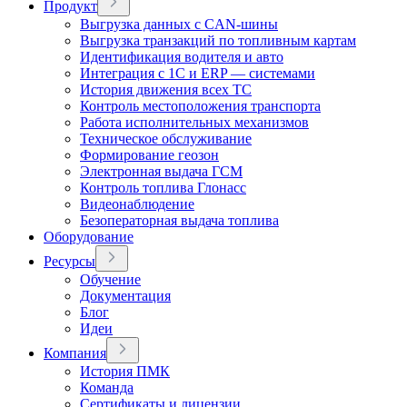
Продукт
Выгрузка данных с CAN-шины
Выгрузка транзакций по топливным картам
Идентификация водителя и авто
Интеграция с 1С и ERP — системами
История движения всех ТС
Контроль местоположения транспорта
Работа исполнительных механизмов
Техническое обслуживание
Формирование геозон
Электронная выдача ГСМ
Контроль топлива Глонасс
Видеонаблюдение
Безоператорная выдача топлива
Оборудование
Ресурсы
Обучение
Документация
Блог
Идеи
Компания
История ПМК
Команда
Сертификаты и лицензии