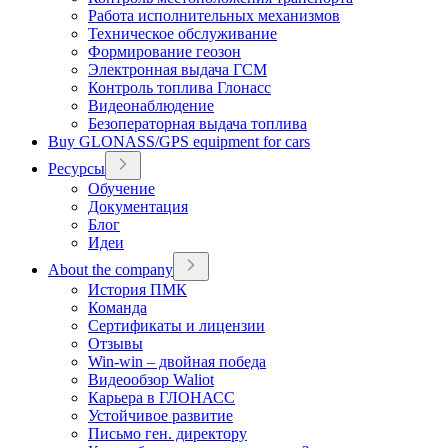
Работа исполнительных механизмов
Техническое обслуживание
Формирование геозон
Электронная выдача ГСМ
Контроль топлива Глонасс
Видеонаблюдение
Безоператорная выдача топлива
Buy GLONASS/GPS equipment for cars
Ресурсы
Обучение
Документация
Блог
Идеи
About the company
История ПМК
Команда
Сертификаты и лицензии
Отзывы
Win-win – двойная победа
Видеообзор Waliot
Карьера в ГЛОНАСС
Устойчивое развитие
Письмо ген. директору