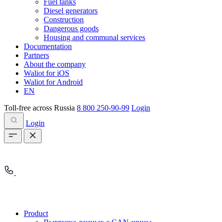
Fuel tanks
Diesel generators
Construction
Dangerous goods
Housing and communal services
Documentation
Partners
About the company
Waliot for iOS
Waliot for Android
EN
Toll-free across Russia
8 800 250-90-99
Login
Login
Product