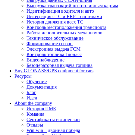
Выгрузка данных с CAN-шины
Выгрузка транзакций по топливным картам
Идентификация водителя и авто
Интеграция с 1С и ERP – системами
История движения всех ТС
Контроль местоположения транспорта
Работа исполнительных механизмов
Техническое обслуживание
Формирование геозон
Электронная выдача ГСМ
Контроль топлива Глонасс
Видеонаблюдение
Безоператорная выдача топлива
Buy GLONASS/GPS equipment for cars
Ресурсы
Обучение
Документация
Блог
Идеи
About the company
История ПМК
Команда
Сертификаты и лицензии
Отзывы
Win-win – двойная победа