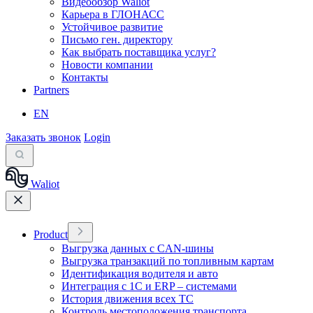
Видеообзор Waliot
Карьера в ГЛОНАСС
Устойчивое развитие
Письмо ген. директору
Как выбрать поставщика услуг?
Новости компании
Контакты
Partners
EN
Заказать звонок
Login
Waliot
Product
Выгрузка данных с CAN-шины
Выгрузка транзакций по топливным картам
Идентификация водителя и авто
Интеграция с 1С и ERP – системами
История движения всех ТС
Контроль местоположения транспорта