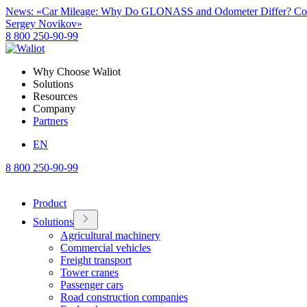
News: «Car Mileage: Why Do GLONASS and Odometer Differ? Com
Sergey Novikov»
8 800 250-90-99
Why Choose Waliot
Solutions
Resources
Company
Partners
EN
8 800 250-90-99
Product
Solutions
Agricultural machinery
Commercial vehicles
Freight transport
Tower cranes
Passenger cars
Road construction companies