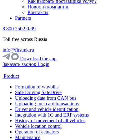
Как выбрать поставщика услуг?
Новости компании
Контакты
Partners
8 800 250-90-99
Toll-free across Russia
info@firstmk.ru
Download the app
Заказать звонок
Login
Product
Formation of waybills
Safe Driving SafeDrive
Unloading data from CAN bus
Uploading fuel card transactions
Driver and vehicle identification
Integration with 1C and ERP systems
History of movement of all vehicles
Vehicle location control
Operation of actuators
Maintenance