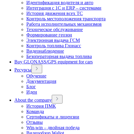
Идентификация водителя и авто
Интеграция с 1С и ERP – системами
История движения всех ТС
Контроль местоположения транспорта
Работа исполнительных механизмов
Техническое обслуживание
Формирование геозон
Электронная выдача ГСМ
Контроль топлива Глонасс
Видеонаблюдение
Безоператорная выдача топлива
Buy GLONASS/GPS equipment for cars
Ресурсы
Обучение
Документация
Блог
Идеи
About the company
История ПМК
Команда
Сертификаты и лицензии
Отзывы
Win-win – двойная победа
Видеообзор Waliot