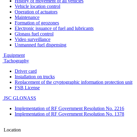
History of movement of all vehicles
Vehicle location control
Operation of actuators
Maintenance
Formation of geozones
Electronic issuance of fuel and lubricants
Glonass fuel control
Video surveillance
Unmanned fuel dispensing
Equipment
Tachography
Driver card
Installation on trucks
Replacement of the cryptographic information protection unit
FSB License
JSC GLONASS
Implementation of RF Government Resolution No. 2216
Implementation of RF Government Resolution No. 1378
Location