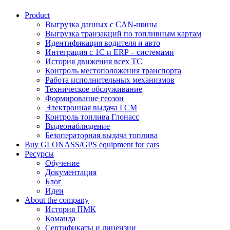
Product
Выгрузка данных с CAN-шины
Выгрузка транзакций по топливным картам
Идентификация водителя и авто
Интеграция с 1С и ERP – системами
История движения всех ТС
Контроль местоположения транспорта
Работа исполнительных механизмов
Техническое обслуживание
Формирование геозон
Электронная выдача ГСМ
Контроль топлива Глонасс
Видеонаблюдение
Безоператорная выдача топлива
Buy GLONASS/GPS equipment for cars
Ресурсы
Обучение
Документация
Блог
Идеи
About the company
История ПМК
Команда
Сертификаты и лицензии