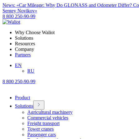
News: «Car Mileage: Why Do GLONASS and Odometer Differ? Com
Sergey Novikov»
8 800 250-90-99
Why Choose Waliot
Solutions
Resources
Company
Partners
EN
RU
8 800 250-90-99
Product
Solutions
Agricultural machinery
Commercial vehicles
Freight transport
Tower cranes
Passenger cars