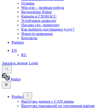
Отзывы
Win-win – двойная победа
Видеообзор Waliot
Карьера в ГЛОНАСС
Устойчивое развитие
Письмо ген. директору
Как выбрать поставщика услуг?
Новости компании
Контакты
Partners
EN
RU
Заказать звонок
Login
Waliot
Product
Выгрузка данных с CAN-шины
Выгрузка транзакций по топливным картам