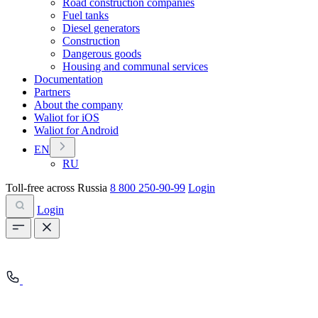
Road construction companies
Fuel tanks
Diesel generators
Construction
Dangerous goods
Housing and communal services
Documentation
Partners
About the company
Waliot for iOS
Waliot for Android
EN
RU
Toll-free across Russia
8 800 250-90-99
Login
Login