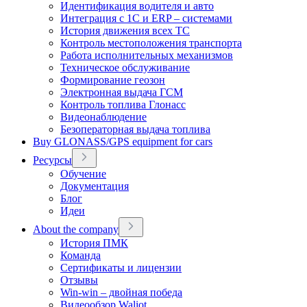
Идентификация водителя и авто
Интеграция с 1С и ERP – системами
История движения всех ТС
Контроль местоположения транспорта
Работа исполнительных механизмов
Техническое обслуживание
Формирование геозон
Электронная выдача ГСМ
Контроль топлива Глонасс
Видеонаблюдение
Безоператорная выдача топлива
Buy GLONASS/GPS equipment for cars
Ресурсы
Обучение
Документация
Блог
Идеи
About the company
История ПМК
Команда
Сертификаты и лицензии
Отзывы
Win-win – двойная победа
Видеообзор Waliot