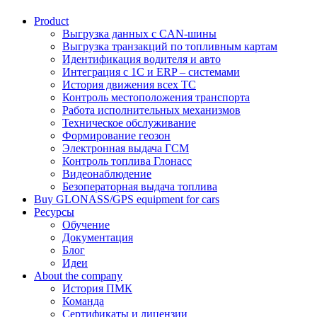
Product
Выгрузка данных с CAN-шины
Выгрузка транзакций по топливным картам
Идентификация водителя и авто
Интеграция с 1С и ERP – системами
История движения всех ТС
Контроль местоположения транспорта
Работа исполнительных механизмов
Техническое обслуживание
Формирование геозон
Электронная выдача ГСМ
Контроль топлива Глонасс
Видеонаблюдение
Безоператорная выдача топлива
Buy GLONASS/GPS equipment for cars
Ресурсы
Обучение
Документация
Блог
Идеи
About the company
История ПМК
Команда
Сертификаты и лицензии