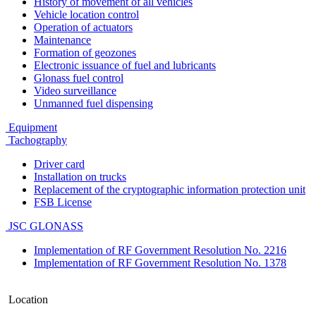
History of movement of all vehicles
Vehicle location control
Operation of actuators
Maintenance
Formation of geozones
Electronic issuance of fuel and lubricants
Glonass fuel control
Video surveillance
Unmanned fuel dispensing
Equipment
Tachography
Driver card
Installation on trucks
Replacement of the cryptographic information protection unit
FSB License
JSC GLONASS
Implementation of RF Government Resolution No. 2216
Implementation of RF Government Resolution No. 1378
Location