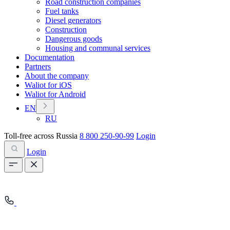
Road construction companies
Fuel tanks
Diesel generators
Construction
Dangerous goods
Housing and communal services
Documentation
Partners
About the company
Waliot for iOS
Waliot for Android
EN
RU
Toll-free across Russia
8 800 250-90-99
Login
Login