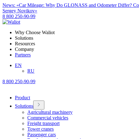
News: «Car Mileage: Why Do GLONASS and Odometer Differ? Com
Sergey Novikov»
8 800 250-90-99
Why Choose Waliot
Solutions
Resources
Company
Partners
EN
RU
8 800 250-90-99
Product
Solutions
Agricultural machinery
Commercial vehicles
Freight transport
Tower cranes
Passenger cars