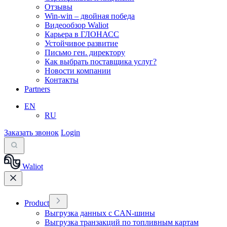
Отзывы
Win-win – двойная победа
Видеообзор Waliot
Карьера в ГЛОНАСС
Устойчивое развитие
Письмо ген. директору
Как выбрать поставщика услуг?
Новости компании
Контакты
Partners
EN
RU
Заказать звонок
Login
Waliot
Product
Выгрузка данных с CAN-шины
Выгрузка транзакций по топливным картам