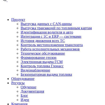
Продукт
Выгрузка данных с CAN-шины
Выгрузка транзакций по топливным картам
Идентификация водителя и авто
Интеграция с 1С и ERP — системами
История движения всех ТС
Контроль местоположения транспорта
Работа исполнительных механизмов
Техническое обслуживание
Формирование геозон
Электронная выдача ГСМ
Контроль топлива Глонасс
Видеонаблюдение
Безоператорная выдача топлива
Оборудование
Ресурсы
Обучение
Документация
Блог
Идеи
Компания