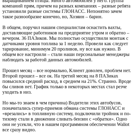
выращиванием птицы. Много автомобилей у него. Группа
компаний прям, причем на разных компаниях – разные ребята
установили разные системы ГЛОНАСС. Непонятно зачем
такое разнообразие конечно, но, Хозяин – барин.
В общем, поручил нашим специалистам оснастить вахты,
доставляющие работников на предприятие утром и обратно –
вечером. 36 ПАЗиков. Мы полностью осуществили монтаж с
датчиками уровня топлива за 1 неделю. Провели как следует
тарирование, минимум 20 проливов, ну все как нужно. В
общем все настроили – стали наши персональные менеджеры
наблюдать за работой данных автомобилей.
Прошел месяц – все нормально, Клиент доволен, проблем нет.
Второй прошел – все ок. На третий месяц на 8 ПАЗиках
повысился средний расход, в среднем на 21%. Странно. Вроде
бы сливов нет. График только в некоторых местах стал резче
уходить в низ.
Но мы-то знаем в чем причина) Водители этих автобусов,
поначитались супер-приемов обмана системы ГЛОНАСС и
«врезались» в топливную систему, подключили тройник и по-
тихому стали в движении сливать бензин с «обратки». Одно
они не усекли, что в нашем программном обеспечении Waliot
все сразу видно.