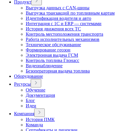
Продукт
Выгрузка данных с CAN-шины
Выгрузка транзакций по топливным картам
Идентификация водителя и авто
Интеграция с 1С и ERP — системами
История движения всех ТС
Контроль местоположения транспорта
Работа исполнительных механизмов
Техническое обслуживание
Формирование геозон
Электронная выдача ГСМ
Контроль топлива Глонасс
Видеонаблюдение
Безоператорная выдача топлива
Оборудование
Ресурсы
Обучение
Документация
Блог
Идеи
Компания
История ПМК
Команда
Сертификаты и лицензии