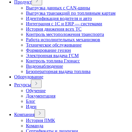
Продукт
Выгрузка данных с CAN-шины
Выгрузка транзакций по топливным картам
Идентификация водителя и авто
Интеграция с 1С и ERP — системами
История движения всех ТС
Контроль местоположения транспорта
Работа исполнительных механизмов
Техническое обслуживание
Формирование геозон
Электронная выдача ГСМ
Контроль топлива Глонасс
Видеонаблюдение
Безоператорная выдача топлива
Оборудование
Ресурсы
Обучение
Документация
Блог
Идеи
Компания
История ПМК
Команда
Сертификаты и лицензии