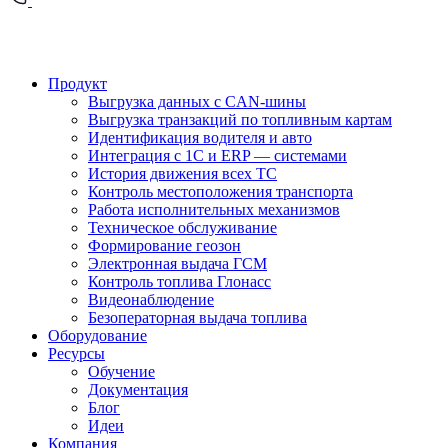
Продукт
Выгрузка данных с CAN-шины
Выгрузка транзакций по топливным картам
Идентификация водителя и авто
Интеграция с 1С и ERP — системами
История движения всех ТС
Контроль местоположения транспорта
Работа исполнительных механизмов
Техническое обслуживание
Формирование геозон
Электронная выдача ГСМ
Контроль топлива Глонасс
Видеонаблюдение
Безоператорная выдача топлива
Оборудование
Ресурсы
Обучение
Документация
Блог
Идеи
Компания