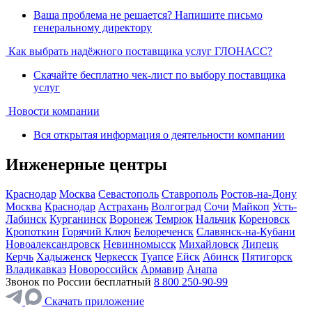
Ваша проблема не решается? Напишите письмо
генеральному директору
Как выбрать надёжного поставщика услуг ГЛОНАСС?
Скачайте бесплатно чек-лист по выбору поставщика
услуг
Новости компании
Вся открытая информация о деятельности компании
Инженерные центры
Краснодар
Москва
Севастополь
Ставрополь
Ростов-на-Дону
Москва
Краснодар
Астрахань
Волгоград
Сочи
Майкоп
Усть-
Лабинск
Курганинск
Воронеж
Темрюк
Нальчик
Кореновск
Кропоткин
Горячий Ключ
Белореченск
Славянск-на-Кубани
Новоалександровск
Невинномысск
Михайловск
Липецк
Керчь
Хадыженск
Черкесск
Туапсе
Ейск
Абинск
Пятигорск
Владикавказ
Новороссийск
Армавир
Анапа
Звонок по России бесплатный
8 800 250-90-99
Скачать приложение