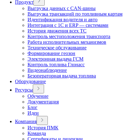
Продукт
Выгрузка данных с CAN-шины
Выгрузка транзакций по топливным картам
Идентификация водителя и авто
Интеграция с 1С и ERP — системами
История движения всех ТС
Контроль местоположения транспорта
Работа исполнительных механизмов
Техническое обслуживание
Формирование геозон
Электронная выдача ГСМ
Контроль топлива Глонасс
Видеонаблюдение
Безоператорная выдача топлива
Оборудование
Ресурсы
Обучение
Документация
Блог
Идеи
Компания
История ПМК
Команда
Сертификаты и лицензии