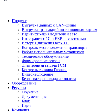
Продукт
Выгрузка данных с CAN-шины
Выгрузка транзакций по топливным картам
Идентификация водителя и авто
Интеграция с 1С и ERP — системами
История движения всех ТС
Контроль местоположения транспорта
Работа исполнительных механизмов
Техническое обслуживание
Формирование геозон
Электронная выдача ГСМ
Контроль топлива Глонасс
Видеонаблюдение
Безоператорная выдача топлива
Оборудование
Ресурсы
Обучение
Документация
Блог
Идеи
Компания