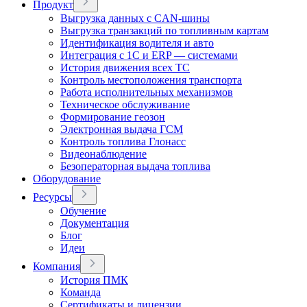
Продукт
Выгрузка данных с CAN-шины
Выгрузка транзакций по топливным картам
Идентификация водителя и авто
Интеграция с 1С и ERP — системами
История движения всех ТС
Контроль местоположения транспорта
Работа исполнительных механизмов
Техническое обслуживание
Формирование геозон
Электронная выдача ГСМ
Контроль топлива Глонасс
Видеонаблюдение
Безоператорная выдача топлива
Оборудование
Ресурсы
Обучение
Документация
Блог
Идеи
Компания
История ПМК
Команда
Сертификаты и лицензии