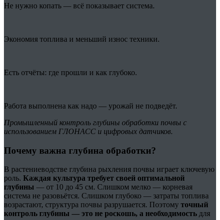
Не нужно копать — всё показывает система.
Экономия топлива и меньший износ техники.
Есть отчёты: где прошли и как глубоко.
Работа выполнена как надо — урожай не подведёт.
Промышленный контроль глубины обработки почвы с
использованием ГЛОНАСС и цифровых датчиков.
Почему важна глубина обработки?
В растениеводстве глубина рыхления почвы играет ключевую
роль.
Каждая культура требует своей оптимальной
глубины
— от 10 до 45 см. Слишком мелко — корневая
система не разовьётся. Слишком глубоко — затраты топлива
возрастают, структура почвы разрушается. Поэтому
точный
контроль глубины — это не роскошь, а необходимость
для