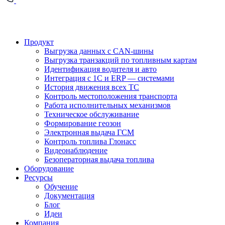
Продукт
Выгрузка данных с CAN-шины
Выгрузка транзакций по топливным картам
Идентификация водителя и авто
Интеграция с 1С и ERP — системами
История движения всех ТС
Контроль местоположения транспорта
Работа исполнительных механизмов
Техническое обслуживание
Формирование геозон
Электронная выдача ГСМ
Контроль топлива Глонасс
Видеонаблюдение
Безоператорная выдача топлива
Оборудование
Ресурсы
Обучение
Документация
Блог
Идеи
Компания