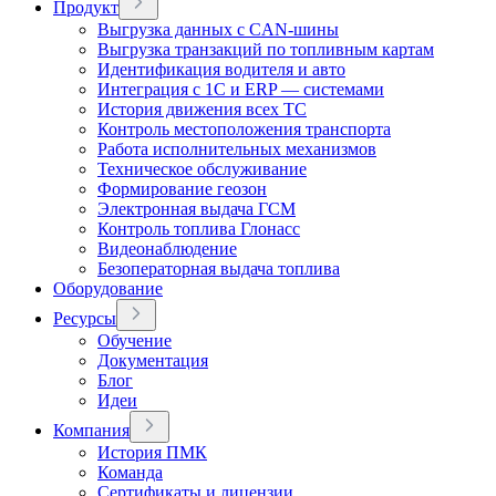
Продукт
Выгрузка данных с CAN-шины
Выгрузка транзакций по топливным картам
Идентификация водителя и авто
Интеграция с 1С и ERP — системами
История движения всех ТС
Контроль местоположения транспорта
Работа исполнительных механизмов
Техническое обслуживание
Формирование геозон
Электронная выдача ГСМ
Контроль топлива Глонасс
Видеонаблюдение
Безоператорная выдача топлива
Оборудование
Ресурсы
Обучение
Документация
Блог
Идеи
Компания
История ПМК
Команда
Сертификаты и лицензии