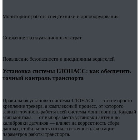
Мониторинг работы спецтехники и допоборудования
Снижение эксплуатационных затрат
Повышение безопасности и дисциплины водителей
Установка системы ГЛОНАСС: как обеспечить
точный контроль транспорта
Правильная установка системы ГЛОНАСС — это не просто
крепление трекера, а комплексный процесс, от которого
зависит точность работы всей системы мониторинга. Каждый
этап монтажа — от выбора места установки антенн до
калибровки датчиков — влияет на корректность сбора
данных, стабильность сигнала и точность фиксации
параметров работы транспорта.