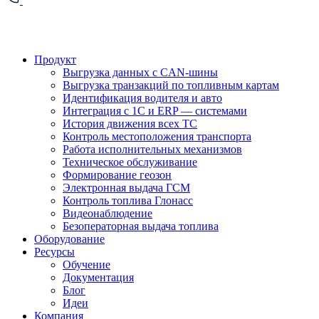
Продукт
Выгрузка данных с CAN-шины
Выгрузка транзакций по топливным картам
Идентификация водителя и авто
Интеграция с 1С и ERP — системами
История движения всех ТС
Контроль местоположения транспорта
Работа исполнительных механизмов
Техническое обслуживание
Формирование геозон
Электронная выдача ГСМ
Контроль топлива Глонасс
Видеонаблюдение
Безоператорная выдача топлива
Оборудование
Ресурсы
Обучение
Документация
Блог
Идеи
Компания