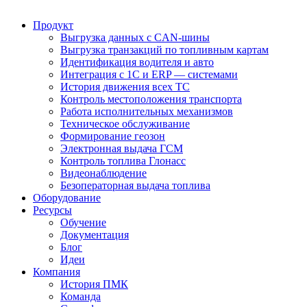
Продукт
Выгрузка данных с CAN-шины
Выгрузка транзакций по топливным картам
Идентификация водителя и авто
Интеграция с 1С и ERP — системами
История движения всех ТС
Контроль местоположения транспорта
Работа исполнительных механизмов
Техническое обслуживание
Формирование геозон
Электронная выдача ГСМ
Контроль топлива Глонасс
Видеонаблюдение
Безоператорная выдача топлива
Оборудование
Ресурсы
Обучение
Документация
Блог
Идеи
Компания
История ПМК
Команда