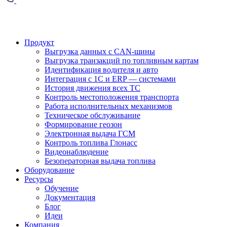
Продукт
Выгрузка данных с CAN-шины
Выгрузка транзакций по топливным картам
Идентификация водителя и авто
Интеграция с 1С и ERP — системами
История движения всех ТС
Контроль местоположения транспорта
Работа исполнительных механизмов
Техническое обслуживание
Формирование геозон
Электронная выдача ГСМ
Контроль топлива Глонасс
Видеонаблюдение
Безоператорная выдача топлива
Оборудование
Ресурсы
Обучение
Документация
Блог
Идеи
Компания