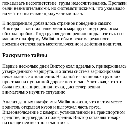
показывать несоответствие: грузы недосчитывались. Пропажи
были незначительными, но систематическими, что указывало
на чей-то тщательно продуманный план.
К подозрениям добавилось странное поведение самого
Виктора — он стал чаще менять маршруты под предлогом
объезда пробок. Тогда руководство решило подключить к его
машине платформу
Waliot
, чтобы в режиме реального
времени отслеживать местоположение и действия водителя.
Раскрытие тайны
Первые несколько дней Виктор ехал идеально, придерживаясь
утверждённого маршрута. Но затем система зафиксировала
неожиданные отклонения. На одной из остановок грузовик
простоял на пустынной дороге почти час. Учитывая, что это
была незапланированная точка, диспетчер решил
внимательно изучить ситуацию.
Анализ данных платформы
Waliot
показал, что в этом месте
водитель открывал кузов и выгружал часть груза.
Видеонаблюдение с камеры, установленной на транспортном
средстве, подтвердило подозрения: Виктор оставлял товары
на складе неизвестного частника.