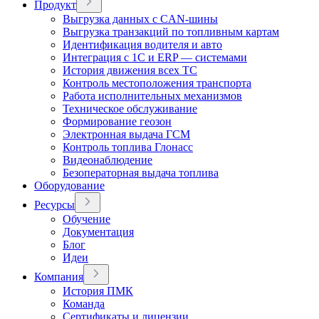
Продукт
Выгрузка данных с CAN-шины
Выгрузка транзакций по топливным картам
Идентификация водителя и авто
Интеграция с 1С и ERP — системами
История движения всех ТС
Контроль местоположения транспорта
Работа исполнительных механизмов
Техническое обслуживание
Формирование геозон
Электронная выдача ГСМ
Контроль топлива Глонасс
Видеонаблюдение
Безоператорная выдача топлива
Оборудование
Ресурсы
Обучение
Документация
Блог
Идеи
Компания
История ПМК
Команда
Сертификаты и лицензии